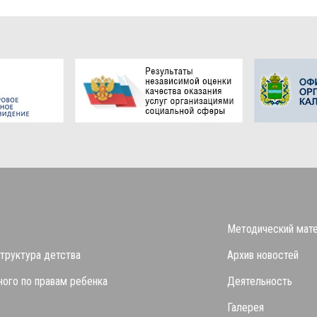
Методический мат
труктура детства
Архив новостей
ого по правам ребенка
Деятельность
Галерея