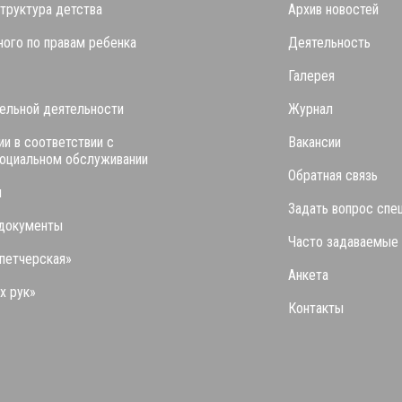
труктура детства
Архив новостей
ого по правам ребенка
Деятельность
Галерея
ельной деятельности
Журнал
ии в соответствии с
Вакансии
социальном обслуживании
Обратная связь
я
Задать вопрос спе
 документы
Часто задаваемые
петчерская»
Анкета
х рук»
Контакты