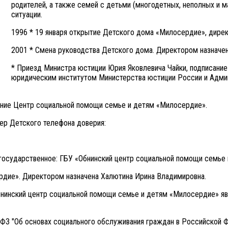
родителей, а также семей с детьми (многодетных, неполных и 
ситуации.
1996 * 19 января открытие Детского дома «Милосердие», дире
2001 * Смена руководства Детского дома. Директором назначе
* Приезд Министра юстиции Юрия Яковлевича Чайки, подписани
юридическим институтом Министерства юстиции России и Адми
ение Центр социальной помощи семье и детям «Милосердие».
ер Детского телефона доверия:
в государственное: ГБУ «Обнинский центр социальной помощи семье
дие». Директором назначена Халютина Ирина Владимировна.
инский центр социальной помощи семье и детям «Милосердие» яв
-ФЗ "Об основах социального обслуживания граждан в Российской 