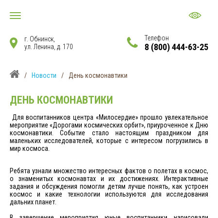
Телефон
г. Обнинск,
8 (800) 444-63-25
ул. Ленина, д. 170
/
Новости
/
День космонавтики
ДЕНЬ КОСМОНАВТИКИ
Для воспитанников центра «Милосердие» прошло увлекательное
мероприятие «Дорогами космических орбит», приуроченное к Дню
космонавтики. Событие стало настоящим праздником для
маленьких исследователей, которые с интересом погрузились в
мир космоса.
Ребята узнали множество интересных фактов о полетах в космос,
о знаменитых космонавтах и их достижениях. Интерактивные
задания и обсуждения помогли детям лучше понять, как устроен
космос и какие технологии используются для исследования
дальних планет.
В завершение мероприятия юные воспитанники нарисовали