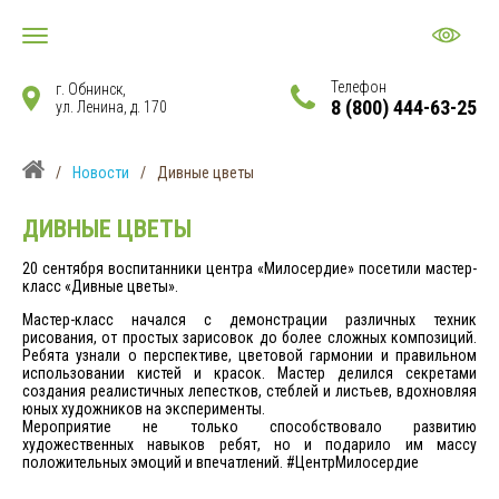
Телефон
г. Обнинск,
8 (800) 444-63-25
ул. Ленина, д. 170
/
Новости
/
Дивные цветы
ДИВНЫЕ ЦВЕТЫ
20 сентября воспитанники центра «Милосердие» посетили мастер-
класс «Дивные цветы».
Мастер-класс начался с демонстрации различных техник
рисования, от простых зарисовок до более сложных композиций.
Ребята узнали о перспективе, цветовой гармонии и правильном
использовании кистей и красок. Мастер делился секретами
создания реалистичных лепестков, стеблей и листьев, вдохновляя
юных художников на эксперименты.
Мероприятие не только способствовало развитию
художественных навыков ребят, но и подарило им массу
положительных эмоций и впечатлений. #ЦентрМилосердие